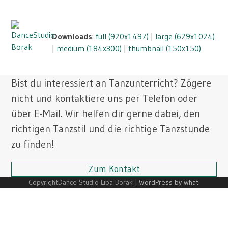
Skip
Open
Close
to
mobile
mobile
content
Downloads
:
full (920x1497)
|
large (629x1024)
menu
menu
|
medium (184x300)
|
thumbnail (150x150)
Bist du interessiert an Tanzunterricht? Zögere
nicht und kontaktiere uns per Telefon oder
über E-Mail. Wir helfen dir gerne dabei, den
richtigen Tanzstil und die richtige Tanzstunde
zu finden!
Zum Kontakt
CopyrightDance Studio Liba Borak |
WordPress by what.