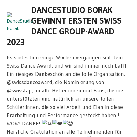
Skip
Open
Close
DANCESTUDIO BORAK
to
mobile
mobile
content
GEWINNT ERSTEN SWISS
menu
menu
DANCE GROUP-AWARD
2023
Es sind schon einige Wochen vergangen seit dem
Swiss Dance Award, und wir sind immer noch baff!
Ein riesiges Dankeschön an die tolle Organisation,
@swissdanceaward, die Nominierung von
@swisstap, an alle Helfer:innen und Fans, die uns
unterstützten und natürlich an unsere tollen
Schüler:innen, die so viel Arbeit und Elan in diese
Erarbeitung und Performance gesteckt haben!!
WOW! DANKE!
Herzliche Gratulation an alle Teilnehmenden für