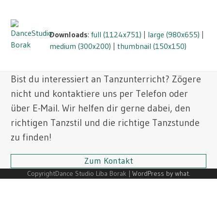
Skip
Open
Close
to
mobile
mobile
content
Downloads
:
full (1124x751)
|
large (980x655)
|
menu
menu
medium (300x200)
|
thumbnail (150x150)
Bist du interessiert an Tanzunterricht? Zögere
nicht und kontaktiere uns per Telefon oder
über E-Mail. Wir helfen dir gerne dabei, den
richtigen Tanzstil und die richtige Tanzstunde
zu finden!
Zum Kontakt
CopyrightDance Studio Liba Borak |
WordPress by what.