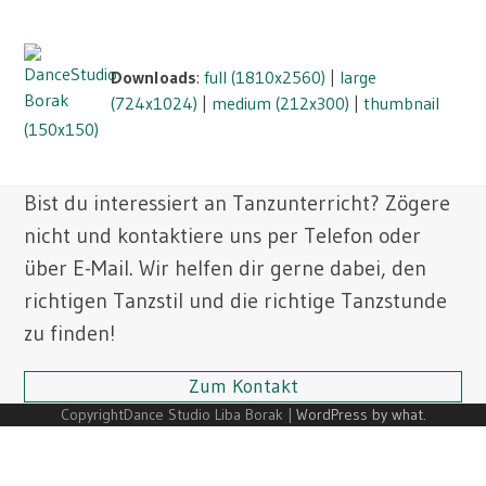
Skip
Open
Close
to
mobile
mobile
content
Downloads
:
full (1810x2560)
|
large
menu
menu
(724x1024)
|
medium (212x300)
|
thumbnail
(150x150)
Bist du interessiert an Tanzunterricht? Zögere
nicht und kontaktiere uns per Telefon oder
über E-Mail. Wir helfen dir gerne dabei, den
richtigen Tanzstil und die richtige Tanzstunde
zu finden!
Zum Kontakt
CopyrightDance Studio Liba Borak |
WordPress by what.