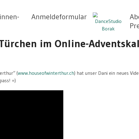
innen-
Anmeldeformular
Ab
Pr
 Türchen im Online-Adventska
erthur“ (
www.houseofwinterthur.ch
) hat unser Dani ein neues Vid
pass! =)