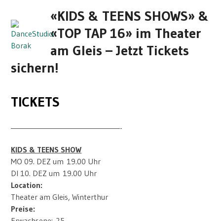
Skip
Open
Close
«KIDS & TEENS SHOWS» &
to
mobile
mobile
content
«TOP TAP 16» im Theater
menu
menu
am Gleis – Jetzt Tickets
sichern!
TICKETS
—————————————————-
KIDS & TEENS SHOW
MO 09. DEZ um 19.00 Uhr
DI 10. DEZ um 19.00 Uhr
Location:
Theater am Gleis, Winterthur
Preise:
Erwachsene: 25.-